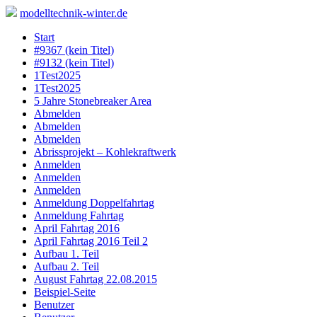
modelltechnik-winter.de
Skip
Start
to
#9367 (kein Titel)
content
#9132 (kein Titel)
1Test2025
1Test2025
5 Jahre Stonebreaker Area
Abmelden
Abmelden
Abmelden
Abrissprojekt – Kohlekraftwerk
Anmelden
Anmelden
Anmelden
Anmeldung Doppelfahrtag
Anmeldung Fahrtag
April Fahrtag 2016
April Fahrtag 2016 Teil 2
Aufbau 1. Teil
Aufbau 2. Teil
August Fahrtag 22.08.2015
Beispiel-Seite
Benutzer