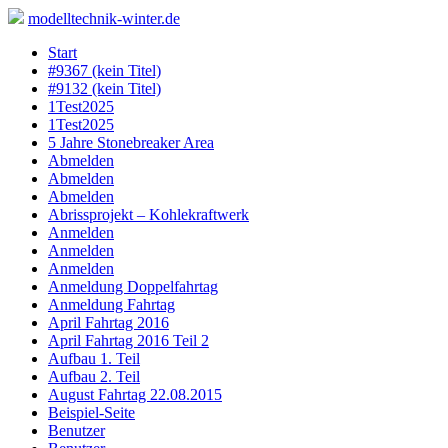
modelltechnik-winter.de
Skip
Start
to
#9367 (kein Titel)
content
#9132 (kein Titel)
1Test2025
1Test2025
5 Jahre Stonebreaker Area
Abmelden
Abmelden
Abmelden
Abrissprojekt – Kohlekraftwerk
Anmelden
Anmelden
Anmelden
Anmeldung Doppelfahrtag
Anmeldung Fahrtag
April Fahrtag 2016
April Fahrtag 2016 Teil 2
Aufbau 1. Teil
Aufbau 2. Teil
August Fahrtag 22.08.2015
Beispiel-Seite
Benutzer