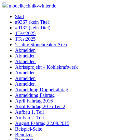
modelltechnik-winter.de
Skip
Start
to
#9367 (kein Titel)
content
#9132 (kein Titel)
1Test2025
1Test2025
5 Jahre Stonebreaker Area
Abmelden
Abmelden
Abmelden
Abrissprojekt – Kohlekraftwerk
Anmelden
Anmelden
Anmelden
Anmeldung Doppelfahrtag
Anmeldung Fahrtag
April Fahrtag 2016
April Fahrtag 2016 Teil 2
Aufbau 1. Teil
Aufbau 2. Teil
August Fahrtag 22.08.2015
Beispiel-Seite
Benutzer