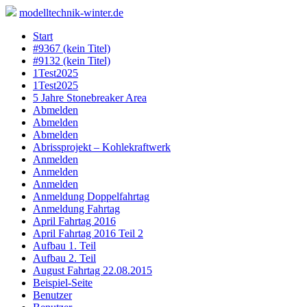
modelltechnik-winter.de
Skip
Start
to
#9367 (kein Titel)
content
#9132 (kein Titel)
1Test2025
1Test2025
5 Jahre Stonebreaker Area
Abmelden
Abmelden
Abmelden
Abrissprojekt – Kohlekraftwerk
Anmelden
Anmelden
Anmelden
Anmeldung Doppelfahrtag
Anmeldung Fahrtag
April Fahrtag 2016
April Fahrtag 2016 Teil 2
Aufbau 1. Teil
Aufbau 2. Teil
August Fahrtag 22.08.2015
Beispiel-Seite
Benutzer